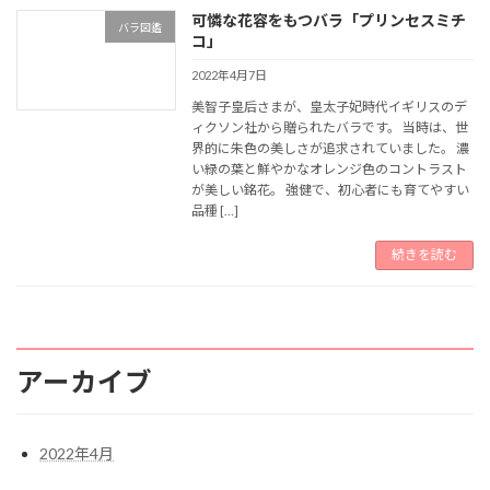
可憐な花容をもつバラ「プリンセスミチ
バラ図鑑
コ」
2022年4月7日
美智子皇后さまが、皇太子妃時代イギリスのデ
ィクソン社から贈られたバラです。 当時は、世
界的に朱色の美しさが追求されていました。 濃
い緑の葉と鮮やかなオレンジ色のコントラスト
が美しい銘花。 強健で、初心者にも育てやすい
品種 […]
続きを読む
アーカイブ
2022年4月