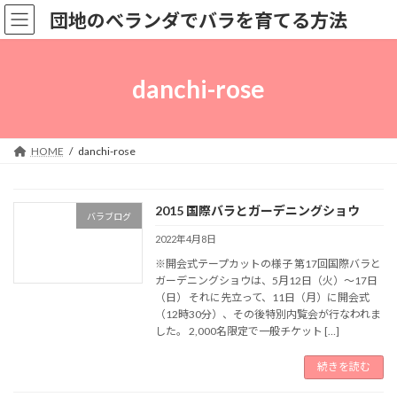
コ
ナ
団地のべランダでバラを育てる方法
ン
ビ
テ
ゲ
ン
ー
ツ
シ
danchi-rose
へ
ョ
ス
ン
キ
に
ッ
移
HOME
danchi-rose
プ
動
2015 国際バラとガーデニングショウ
バラブログ
2022年4月8日
※開会式テープカットの様子 第17回国際バラと
ガーデニングショウは、5月12日（火）～17日
（日） それに先立って、11日（月）に開会式
（12時30分）、その後特別内覧会が行なわれま
した。 2,000名限定で一般チケット […]
続きを読む